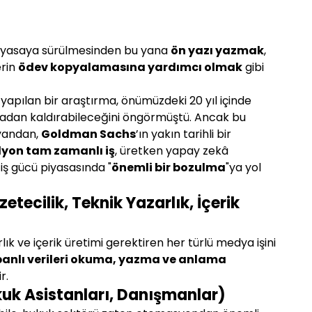
iyasaya sürülmesinden bu yana 
ön yazı yazmak
, 
rin 
ödev kopyalamasına yardımcı olmak
 gibi 
 yapılan bir araştırma, önümüzdeki 20 yıl içinde 
rtadan kaldırabileceğini öngörmüştü. Ancak bu 
yandan, 
Goldman Sachs
’ın yakın tarihli bir 
lyon tam zamanlı iş
, üretken yapay zekâ 
 iş gücü piyasasında "
önemli bir bozulma
"ya yol 
tecilik, Teknik Yazarlık, İçerik 
lık ve içerik üretimi gerektiren her türlü medya işini 
anlı verileri okuma, yazma ve anlama 
r.
kuk Asistanları, Danışmanlar)