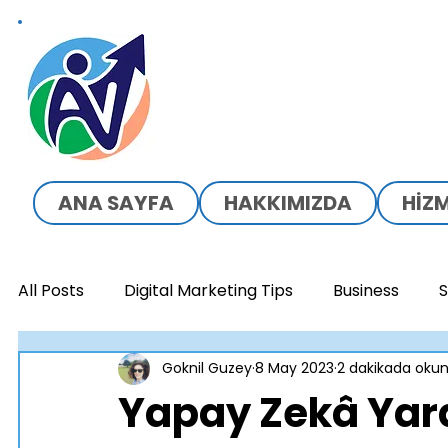
ADANOVA
ANA SAYFA
HAKKIMIZDA
HIZ
All Posts
Digital Marketing Tips
Business
S
Goknil Guzey
8 May 2023
2 dakikada okun
Marka Gelisimi
Is Dunyasi
Yapay Zekâ Yara