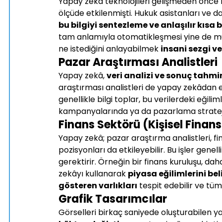
Yapay zekâ teknolojileri gelişmeden önce
ölçüde etkilenmişti. Hukuk asistanları ve d
bu bilgiyi sentezleme ve anlaşılır kısa 
tam anlamıyla otomatikleşmesi yine de müm
ne istediğini anlayabilmek 
insani sezgi ve
Pazar Araştırması Analistleri
Yapay zekâ, 
veri analizi ve sonuç tahm
araştırması analistleri de yapay zekâdan etk
genellikle bilgi toplar, bu verilerdeki eğili
kampanyalarında ya da pazarlama stratejil
Finans Sektörü (Kişisel Finan
Yapay zekâ; pazar araştırma analistleri, fin
pozisyonları da etkileyebilir. Bu işler genelli
gerektirir. Örneğin bir finans kuruluşu, dah
zekâyı kullanarak 
piyasa eğilimlerini beli
gösteren varlıkları
 tespit edebilir ve tüm 
Grafik Tasarımcılar
Görselleri birkaç saniyede oluşturabilen ya