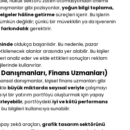
 bile, hukuk sektörü zaten otomasyondan önemli 
anışmanlar gibi pozisyonlar, 
yoğun bilgi toplama, 
belgeler hâline getirme
 süreçleri içerir. Bu işlerin 
kün değildir; çünkü bir müvekkilin ya da işverenin 
 farkındalık
 gerektirir.
ininde
 oldukça başarılıdır. Bu nedenle, pazar 
ilenecek alanlar arasında yer alabilir. Bu kişiler 
mleri analiz eder ve elde ettikleri sonuçları reklam 
erinde kullanırlar.
s Danışmanları, Finans Uzmanları)
ansal danışmanlar, kişisel finans uzmanları gibi 
kle 
büyük miktarda sayısal veriyle
 çalışmayı 
a iyi bir yatırım portföyü oluşturmak için yapay 
rleyebilir
, portföydeki 
iyi ve kötü performans 
bu bilgileri kullanıcıya sunabilir.
pay zekâ araçları, 
grafik tasarım sektörünü 