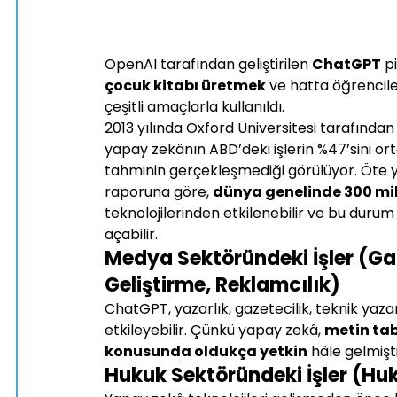
OpenAI tarafından geliştirilen 
ChatGPT
 p
çocuk kitabı üretmek
 ve hatta öğrencile
çeşitli amaçlarla kullanıldı.
2013 yılında Oxford Üniversitesi tarafından
yapay zekânın ABD’deki işlerin %47’sini o
tahminin gerçekleşmediği görülüyor. Öte 
raporuna göre, 
dünya genelinde 300 mi
teknolojilerinden etkilenebilir ve bu durum
açabilir.
Medya Sektöründeki İşler (Gaze
Geliştirme, Reklamcılık)
ChatGPT, yazarlık, gazetecilik, teknik yazar
etkileyebilir. Çünkü yapay zekâ, 
metin tab
konusunda oldukça yetkin
 hâle gelmişti
Hukuk Sektöründeki İşler (Hu