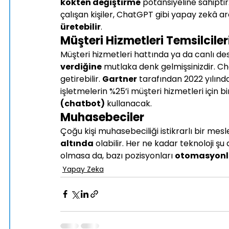
kökten değiştirme
 potansiyeline sahiptir
çalışan kişiler, ChatGPT gibi yapay zekâ ar
üretebilir
.
Müşteri Hizmetleri Temsilciler
Müşteri hizmetleri hattında ya da canlı de
verdiğine
 mutlaka denk gelmişsinizdir. Ch
getirebilir. 
Gartner
 tarafından 2022 yılınd
işletmelerin %25’i müşteri hizmetleri için bi
(chatbot)
 kullanacak.
Muhasebeciler
Çoğu kişi muhasebeciliği istikrarlı bir mesl
altında
 olabilir. Her ne kadar teknoloji 
olmasa da, bazı pozisyonları 
otomasyonla
Yapay Zeka