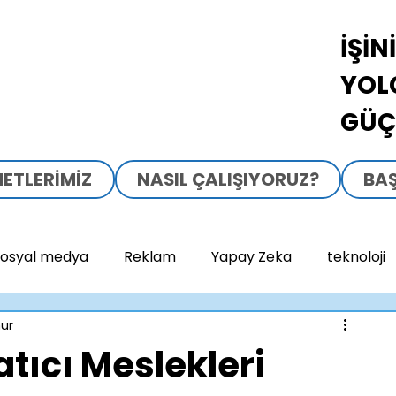
İŞİN
YOL
GÜÇ
METLERIMIZ
NASIL ÇALIŞIYORUZ?
BAŞ
osyal medya
Reklam
Yapay Zeka
teknoloji
ur
tıcı Meslekleri