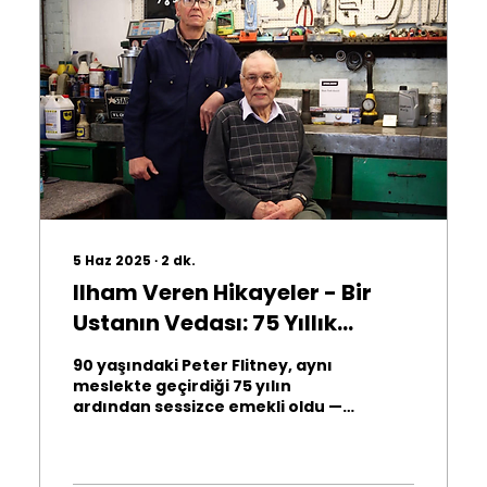
5 Haz 2025
∙
2
dk.
Ilham Veren Hikayeler - Bir
Ustanın Vedası: 75 Yıllık
Sadakatin Ardından Gelen
90 yaşındaki Peter Flitney, aynı
Sessiz Bir İlham
meslekte geçirdiği 75 yılın
ardından sessizce emekli oldu —
gösterişle değil, gerçek bir
ustanın sadeliğiyle. Bu hikâye
yalnızca uzun bir kariyeri değil;