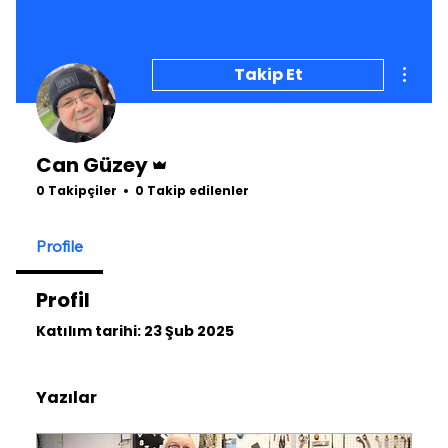
Diğer 
Takip Et
Admin
Can Güzey
0 Takipçiler
0 Takip edilenler
Profile
Profil
Katılım tarihi: 23 Şub 2025
Yazılar